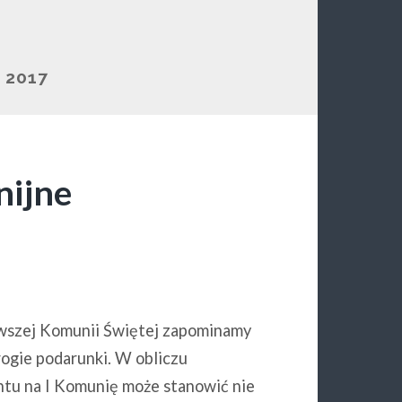
 2017
nijne
wszej Komunii Świętej zapominamy
rogie podarunki. W obliczu
ntu na I Komunię może stanowić nie