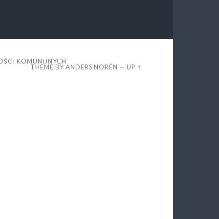
GOŚCI KOMUNIJNYCH
THEME BY
ANDERS NORÉN
—
UP ↑