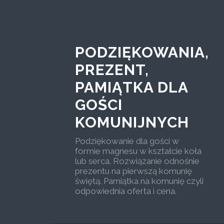
PODZIĘKOWANIA,
PREZENT,
PAMIĄTKA DLA
GOŚCI
KOMUNIJNYCH
Podziękowanie dla gości w
formie magnesu w kształcie koła
lub serca. Rozwiązanie odnośnie
prezentu na pierwszą komunię
świętą. Pamiątka na komunię czyli
odpowiednia oferta i cena.