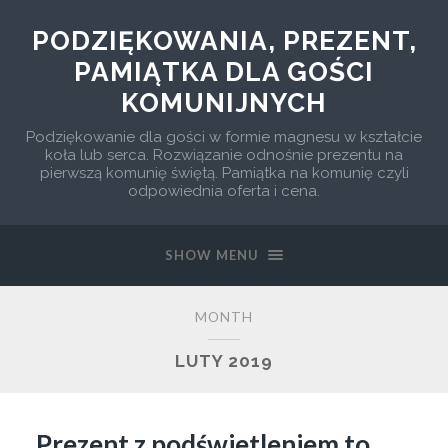
PODZIĘKOWANIA, PREZENT,
PAMIĄTKA DLA GOŚCI
KOMUNIJNYCH
Podziękowanie dla gości w formie magnesu w kształcie
koła lub serca. Rozwiązanie odnośnie prezentu na
pierwszą komunię świętą. Pamiątka na komunię czyli
odpowiednia oferta i cena.
SHOW MENU
MONTH
LUTY 2019
Prezent z podświetleniem to