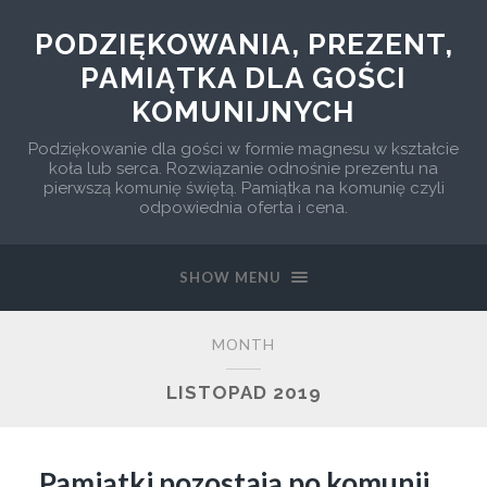
PODZIĘKOWANIA, PREZENT,
PAMIĄTKA DLA GOŚCI
KOMUNIJNYCH
Podziękowanie dla gości w formie magnesu w kształcie
koła lub serca. Rozwiązanie odnośnie prezentu na
pierwszą komunię świętą. Pamiątka na komunię czyli
odpowiednia oferta i cena.
SHOW MENU
MONTH
LISTOPAD 2019
Pamiątki pozostają po komunii